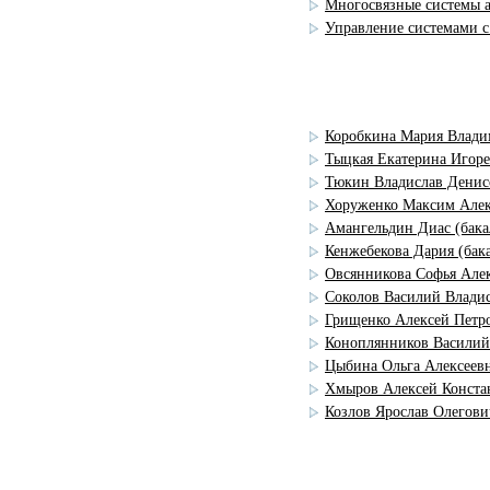
Многосвязные системы а
Управление системами с
Коробкина Мария Владим
Тыцкая Екатерина Игорев
Тюкин Владислав Денисо
Хоруженко Максим Алекс
Амангельдин Диас (бакал
Кенжебекова Дария (бака
Овсянникова Софья Алекс
Соколов Василий Владис
Грищенко Алексей Петро
Коноплянников Василий 
Цыбина Ольга Алексеевна
Хмыров Алексей Констан
Козлов Ярослав Олегович