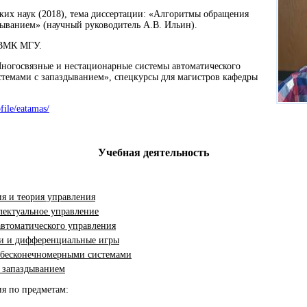
их наук (2018), тема диссертации:
«
Алгоритмы обращения
дыванием
»
(научный руководитель А.В. Ильин).
 ВМК МГУ.
ногосвязные и нестационарные системы автоматического
стемами с запаздыванием
»
, спецкурсы для магистров кафедры
ofile/eatamas/
Учебная деятельность
ия и теория управления
ектуальное управление
втоматического управления
и и дифференциальные игры
бесконечномерными системами
 запаздыванием
ия по предметам: