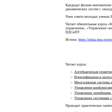
Кандидат физико-математическ
динамических систем с запаз
Член совета молодых ученых
Читает обязательные курсы
«
М
управления
»
,
«
Управление си
НДСиПУ.
Истина:
https://istina.msu.ru/pr
Читает курсы:
Алгебраическая геометр
Идентификация и интелл
Многосвязные системы а
Управление конфликтам
Управление линейными 
Управление системами с
Проводит практические занят