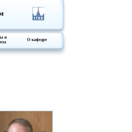
м
ты и
О кафедре
нты